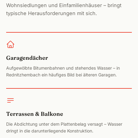
Wohnsiedlungen und Einfamilienhäuser – bringt
Höchs
typische Herausforderungen mit sich.
Neuma
Aller
Hilpol
Garagendächer
Geor
Aufgewölbte Bitumenbahnen und stehendes Wasser – in
Rednitzhembach ein häufiges Bild bei älteren Garagen.
Aben
Wind
Post
Terrassen & Balkone
Schna
Die Abdichtung unter dem Plattenbelag versagt – Wasser
dringt in die darunterliegende Konstruktion.
Spalt