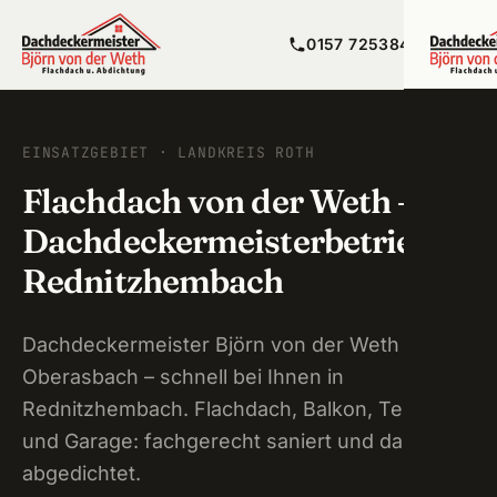
0157 72538492
EINSATZGEBIET · LANDKREIS ROTH
Flac
Flachdach von der Weth – Ihr
Dachdeckermeisterbetrieb in
Balko
Zirnd
Rednitzhembach
Flüss
Ober
Bitum
Fürth
Dachdeckermeister Björn von der Weth aus
Oberasbach – schnell bei Ihnen in
Maue
Cado
Rednitzhembach. Flachdach, Balkon, Terrasse
Terra
und Garage: fachgerecht saniert und dauerhaft
Nürn
abgedichtet.
Lecko
Stein