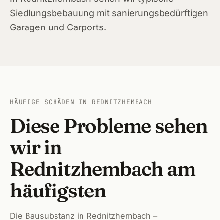
Heils
Siedlungsbebauung mit sanierungsbedürftigen
Garagen und Carports.
Wilh
Baier
Hero
Ecken
HÄUFIGE SCHÄDEN IN REDNITZHEMBACH
Diese Probleme sehen
Schwa
wir in
Neun
Rednitzhembach am
Leinb
häufigsten
Hers
Forc
Die Bausubstanz in Rednitzhembach –