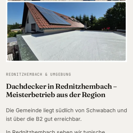
Wend
Röthe
Lauf 
Altdo
Burg
Feuc
REDNITZHEMBACH & UMGEBUNG
Schw
Dachdecker in Rednitzhembach –
Meisterbetrieb aus der Region
Roth
Die Gemeinde liegt südlich von Schwabach und
Redn
ist über die B2 gut erreichbar.
Schw
In Rednitzhembach sehen wir typische