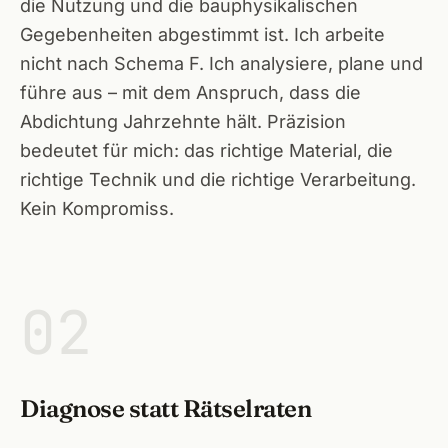
die Nutzung und die bauphysikalischen
Höchs
Gegebenheiten abgestimmt ist. Ich arbeite
nicht nach Schema F. Ich analysiere, plane und
Neuma
führe aus – mit dem Anspruch, dass die
Abdichtung Jahrzehnte hält. Präzision
Aller
bedeutet für mich: das richtige Material, die
Hilpol
richtige Technik und die richtige Verarbeitung.
Kein Kompromiss.
Geor
Aben
02
Wind
Post
Schna
Diagnose statt Rätselraten
Spalt