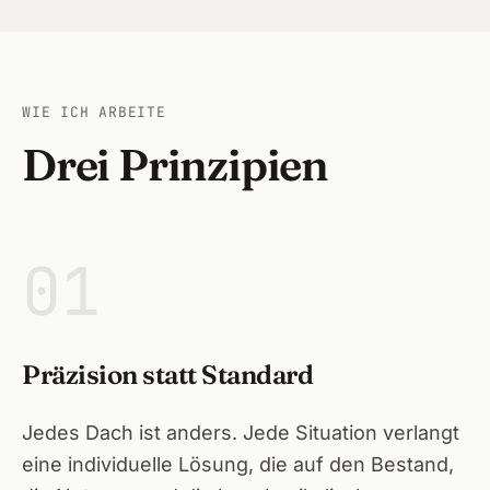
Heils
Wilh
WIE ICH ARBEITE
Baier
Drei Prinzipien
Hero
Ecken
01
Schwa
Neun
Präzision statt Standard
Leinb
Hers
Jedes Dach ist anders. Jede Situation verlangt
eine individuelle Lösung, die auf den Bestand,
Forc