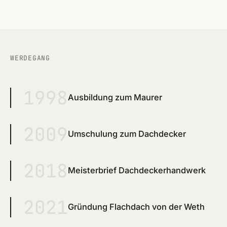
Wend
Röthe
Lauf 
WERDEGANG
Altdo
1998
Ausbildung zum Maurer
Burg
Feuc
2009
Umschulung zum Dachdecker
Schw
2018
Roth
Meisterbrief Dachdeckerhandwerk
Redn
2021
Gründung Flachdach von der Weth
Schw