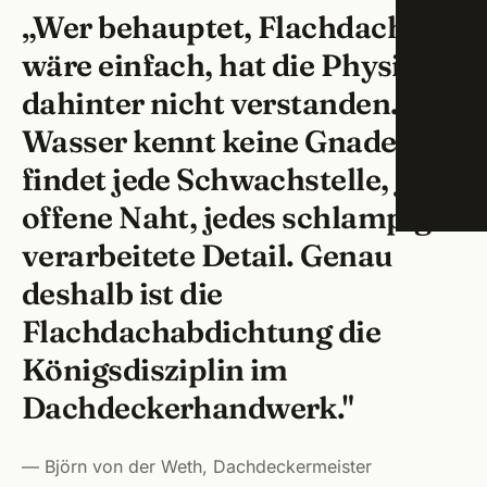
„Wer behauptet, Flachdach
Trock
Schw
wäre einfach, hat die Physik
Energ
dahinter nicht verstanden.
Amme
Wasser kennt keine Gnade – es
ÜBER
Roßta
findet jede Schwachstelle, jede
Lang
offene Naht, jedes schlampig
Veits
verarbeitete Detail. Genau
deshalb ist die
Groß
Flachdachabdichtung die
Seuk
Königsdisziplin im
Herz
Dachdeckerhandwerk."
Erlan
— Björn von der Weth, Dachdeckermeister