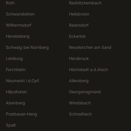
Roth
Rednitzhembach
Schwanstetten
Heilsbronn
Wilhermsdorf
Baiersdorf
Heroldsberg
Eckental
Schwaig bei Nürnberg
Neunkirchen am Sand
Leinburg
Hersbruck
Forchheim
Höchstadt a.d.Aisch
Neumarkt i.d.Opf.
Allersberg
Hilpoltstein
Georgensgmünd
Abenberg
Windsbach
Postbauer-Heng
Schnaittach
Spalt