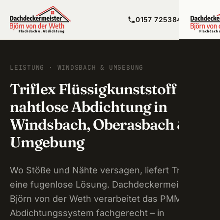
0157 72538492
LEISTUNG · WINDSBACH & UMGEBUNG
Flac
Triflex Flüssigkunststoff –
nahtlose Abdichtung in
Balko
Zirnd
Windsbach, Oberasbach &
Flüss
Ober
Umgebung
Bitum
Fürth
Wo Stöße und Nähte versagen, liefert Triflex
Maue
Cado
eine fugenlose Lösung. Dachdeckermeister
Terra
Nürn
Björn von der Weth verarbeitet das PMMA-
Abdichtungssystem fachgerecht – in
Lecko
Stein