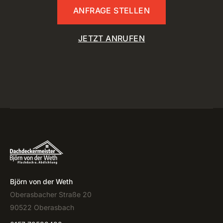
ANFRAGE STELLEN
JETZT ANRUFEN
Björn von der Weth
Oberasbacher Straße 20
90522 Oberasbach