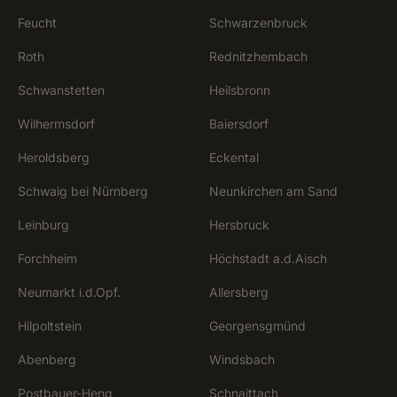
Feucht
Schwarzenbruck
Roth
Rednitzhembach
Schwanstetten
Heilsbronn
Wilhermsdorf
Baiersdorf
Heroldsberg
Eckental
Schwaig bei Nürnberg
Neunkirchen am Sand
Leinburg
Hersbruck
Forchheim
Höchstadt a.d.Aisch
Neumarkt i.d.Opf.
Allersberg
Hilpoltstein
Georgensgmünd
Abenberg
Windsbach
Postbauer-Heng
Schnaittach