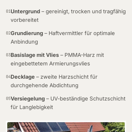
Untergrund
– gereinigt, trocken und tragfähig
01
vorbereitet
Grundierung
– Haftvermittler für optimale
02
Anbindung
Basislage mit Vlies
– PMMA-Harz mit
03
eingebettetem Armierungsvlies
Decklage
– zweite Harzschicht für
04
durchgehende Abdichtung
Versiegelung
– UV-beständige Schutzschicht
05
für Langlebigkeit