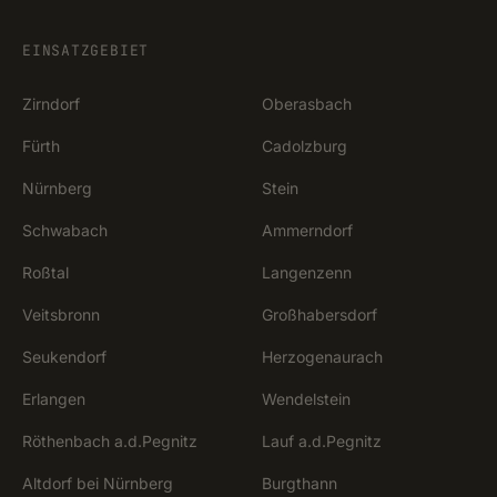
EINSATZGEBIET
Zirndorf
Oberasbach
Fürth
Cadolzburg
Nürnberg
Stein
Schwabach
Ammerndorf
Roßtal
Langenzenn
Veitsbronn
Großhabersdorf
Seukendorf
Herzogenaurach
Erlangen
Wendelstein
Röthenbach a.d.Pegnitz
Lauf a.d.Pegnitz
Altdorf bei Nürnberg
Burgthann