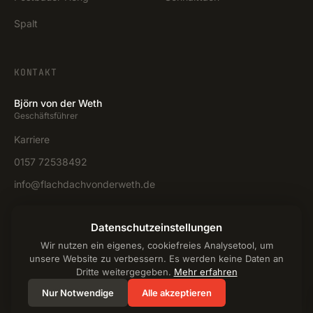
Spalt
KONTAKT
Björn von der Weth
Geschäftsführer
Karriere
0157 72538492
info@flachdachvonderweth.de
Anfrage stellen →
Datenschutzeinstellungen
Wir nutzen ein eigenes, cookiefreies Analysetool, um
unsere Website zu verbessern. Es werden keine Daten an
Dritte weitergegeben.
Mehr erfahren
Nur Notwendige
© 2025 Flachdach von der Weth
Alle akzeptieren
Impressum
Datenschutz