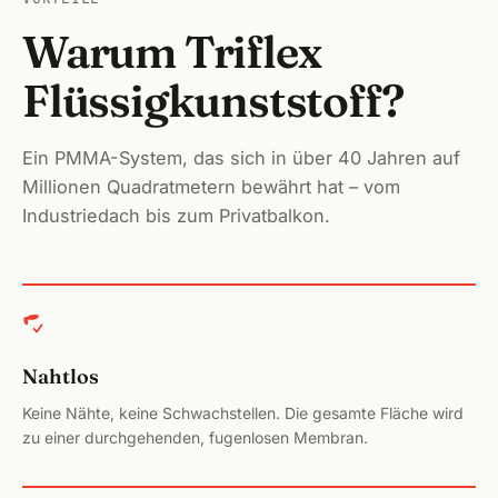
Warum Triflex
Höchs
Flüssigkunststoff?
Neuma
Aller
Ein PMMA-System, das sich in über 40 Jahren auf
Millionen Quadratmetern bewährt hat – vom
Hilpol
Industriedach bis zum Privatbalkon.
Geor
Aben
Wind
Nahtlos
Post
Keine Nähte, keine Schwachstellen. Die gesamte Fläche wird
zu einer durchgehenden, fugenlosen Membran.
Schna
Spalt