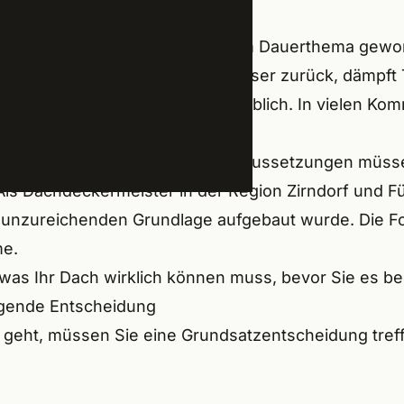
enlegung durch Sonnenkraft
abach
 sind in den letzten Jahren zum Dauerthema gewor
rt das Mikroklima, hält Regenwasser zurück, dämp
etische Sanierung
rndorf
unterliegenden Abdichtung erheblich. In vielen Kom
SICHT
l
für Gründächer.
einfach begrünt werden. Die Voraussetzungen müss
enzenn
 Als Dachdeckermeister in der Region Zirndorf und F
bronn
r unzureichenden Grundlage aufgebaut wurde. Die 
habersdorf
me.
n, was Ihr Dach wirklich können muss, bevor Sie es b
endorf
legende Entscheidung
ogenaurach
 geht, müssen Sie eine Grundsatzentscheidung tref
gen