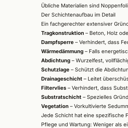
Übliche Materialien sind Noppenfol
Der Schichtenaufbau im Detail
Ein fachgerechter extensiver Grün
Tragkonstruktion
– Beton, Holz ode
Dampfsperre
– Verhindert, dass Fe
Wärmedämmung
– Falls energetis
Abdichtung
– Wurzelfest, vollflächi
Schutzlage
– Schützt die Abdichtu
Drainageschicht
– Leitet überschü
Filtervlies
– Verhindert, dass Subs
Substratschicht
– Spezielles Gründ
Vegetation
– Vorkultivierte Sedum
Jede Schicht hat eine spezifische F
Pflege und Wartung: Weniger als ei