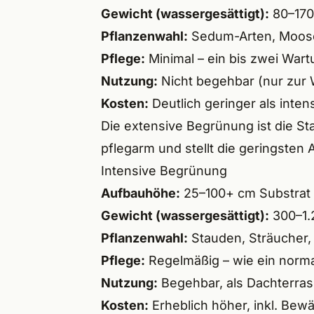
Wend
Gewicht (wassergesättigt):
80–170
Pflanzenwahl:
Sedum-Arten, Moose,
Röthe
Pflege:
Minimal – ein bis zwei War
Lauf 
Nutzung:
Nicht begehbar (nur zur 
Kosten:
Deutlich geringer als inten
Altdo
Die extensive Begrünung ist die S
Burg
pflegarm und stellt die geringsten
Feuc
Intensive Begrünung
Aufbauhöhe:
25–100+ cm Substrat
Schw
Gewicht (wassergesättigt):
300–1.
Roth
Pflanzenwahl:
Stauden, Sträucher,
Pflege:
Regelmäßig – wie ein norma
Redn
Nutzung:
Begehbar, als Dachterras
Schw
Kosten:
Erheblich höher, inkl. Be