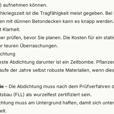
en) aufnehmen können.
tadt a.d.Aisch
kriegszeit ist die Tragfähigkeit meist gegeben. Bei
rkt i.d.Opf.
gen mit dünnen Betondecken kann es knapp werden. 
 Klarheit.
sberg
er prüfen, bevor Sie planen. Die Kosten für ein stat
tstein
r teuren Überraschungen.
ichtung
gensgmünd
e Abdichtung darunter ist ein Zeitbombe. Pflanzenw
berg
e der Jahre selbst robuste Materialien, wenn diese 
sbach
ie
– Die Abdichtung muss nach dem Prüfverfahren d
bauer-Heng
au (FLL) als wurzelfest zertifiziert sein.
ittach
chtung muss am Untergrund haften, damit sich unt
lt.