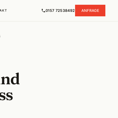
0157 72538492
ANFRAGE
AKT
S
und
ss