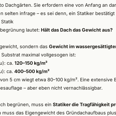
to Dachgärten. Sie erfordern eine von Anfang an da
bronn
lten infrage – es sei denn, ein Statiker bestätigt 
ermsdorf
Statik
sdorf
hbegrünung lautet:
Hält das Dach das Gewicht aus?
ldsberg
ngewicht, sondern das
Gewicht im wassergesättigte
tal
ubstrat maximal vollgesogen ist:
u): ca.
120–150 kg/m²
ig bei Nürnberg
): ca.
400–500 kg/m²
kirchen am Sand
von 5 cm wiegt etwa 80–100 kg/m². Eine extensive B
iesauflage – aber eben nicht vernachlässigbar.
urg
bruck
ach begrünen, muss ein
Statiker die Tragfähigkeit p
n muss das Eigengewicht des Gründachaufbaus plus 
hheim