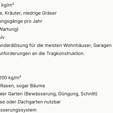
elstein
 kg/m²
 Kräuter, niedrige Gräser
nbach a.d.Pegnitz
tungsgänge pro Jahr
a.d.Pegnitz
Wartung)
siv
rf bei Nürnberg
tandardlösung für die meisten Wohnhäuser, Garagen u
thann
 Anforderungen an die Tragkonstruktion.
ht
arzenbruck
200 kg/m²
 Rasen, sogar Bäume
ler Garten (Bewässerung, Düngung, Schnitt)
itzhembach
se oder Dachgarten nutzbar
anstetten
wässerungssystem