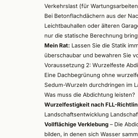
Verkehrslast (für Wartungsarbeit
Höchs
Bei Betonflachdächern aus der Nach
Neuma
Leichtbauhallen oder älteren Gara
nur die statische Berechnung bringt
Aller
Mein Rat:
Lassen Sie die Statik imm
Hilpol
überschaubar und bewahren Sie vo
Voraussetzung 2: Wurzelfeste Abd
Geor
Eine Dachbegrünung ohne wurzelfest
Aben
Sedum-Wurzeln durchdringen im Lauf
Was muss die Abdichtung leisten?
Wind
Wurzelfestigkeit nach FLL-Richtlin
Post
Landschaftsentwicklung Landschaftsb
Schna
Vollflächige Verklebung
– Die Abdi
bilden, in denen sich Wasser samme
Spalt