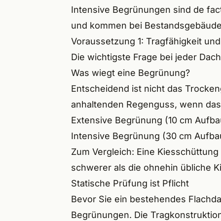
Intensive Begrünungen sind de fac
Heils
und kommen bei Bestandsgebäuden se
Wilh
Voraussetzung 1: Tragfähigkeit und 
Baier
Die wichtigste Frage bei jeder Dac
Was wiegt eine Begrünung?
Hero
Entscheidend ist nicht das Trocke
Ecken
anhaltenden Regenguss, wenn das S
Extensive Begrünung (10 cm Aufba
Schwa
Intensive Begrünung (30 cm Aufbau
Neun
Zum Vergleich: Eine Kiesschüttung 
schwerer als die ohnehin übliche K
Leinb
Statische Prüfung ist Pflicht
Hers
Bevor Sie ein bestehendes Flachd
Begrünungen. Die Tragkonstruktio
Forc