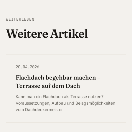
Höchs
WEITERLESEN
Neuma
Weitere Artikel
Aller
Hilpol
Geor
20.04.2026
Flachdach begehbar machen –
Aben
Terrasse auf dem Dach
Wind
Kann man ein Flachdach als Terrasse nutzen?
Voraussetzungen, Aufbau und Belagsmöglichkeiten
Post
vom Dachdeckermeister.
Schna
Spalt