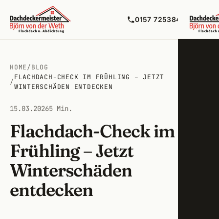
0157 72538492
HOME
/
BLOG
FLACHDACH-CHECK IM FRÜHLING – JETZT
Flac
/
WINTERSCHÄDEN ENTDECKEN
Balko
Zirnd
15.03.2026
5 Min.
Flüss
Flachdach-Check im
Ober
Frühling – Jetzt
Bitum
Fürth
Winterschäden
Maue
Cado
entdecken
Terra
Nürn
Lecko
Stein