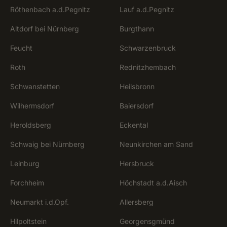
Röthenbach a.d.Pegnitz
Lauf a.d.Pegnitz
Altdorf bei Nürnberg
Burgthann
Feucht
Schwarzenbruck
Roth
Rednitzhembach
Schwanstetten
Heilsbronn
Wilhermsdorf
Baiersdorf
Heroldsberg
Eckental
Schwaig bei Nürnberg
Neunkirchen am Sand
Leinburg
Hersbruck
Forchheim
Höchstadt a.d.Aisch
Neumarkt i.d.Opf.
Allersberg
Hilpoltstein
Georgensgmünd