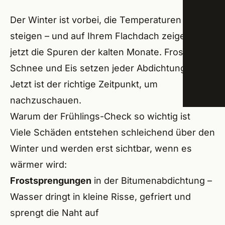
Trock
Der Winter ist vorbei, die Temperaturen
Schw
steigen – und auf Ihrem Flachdach zeigen sich
Energ
Amme
jetzt die Spuren der kalten Monate. Frost,
ÜBER
Schnee und Eis setzen jeder Abdichtung zu.
Roßta
Jetzt ist der richtige Zeitpunkt, um
Lang
nachzuschauen.
Veits
Warum der Frühlings-Check so wichtig ist
Viele Schäden entstehen schleichend über den
Groß
Winter und werden erst sichtbar, wenn es
Seuk
wärmer wird:
Frostsprengungen
in der Bitumenabdichtung –
Herz
Wasser dringt in kleine Risse, gefriert und
Erlan
sprengt die Naht auf