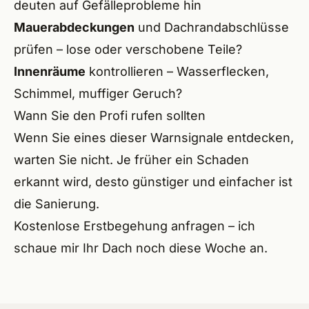
deuten auf Gefälleprobleme hin
Heils
Mauerabdeckungen
und
Dachrandabschlüsse
Wilh
prüfen – lose oder verschobene Teile?
Innenräume
kontrollieren – Wasserflecken,
Baier
Schimmel, muffiger Geruch?
Hero
Wann Sie den Profi rufen sollten
Wenn Sie eines dieser Warnsignale entdecken,
Ecken
warten Sie nicht. Je früher ein Schaden
Schwa
erkannt wird, desto günstiger und einfacher ist
die
Sanierung
.
Neun
Kostenlose Erstbegehung anfragen
– ich
Leinb
schaue mir Ihr Dach noch diese Woche an.
Hers
Forc