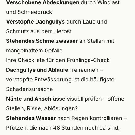
Verschobene Abdeckungen
durch Windlast
Wend
und Schneedruck
Röthe
Verstopfte Dachgullys
durch Laub und
Lauf 
Schmutz aus dem Herbst
Stehendes Schmelzwasser
an Stellen mit
Altdo
mangelhaftem Gefälle
Burg
Ihre Checkliste für den Frühlings-Check
Dachgullys und Abläufe
freiräumen –
Feuc
verstopfte Entwässerung ist die häufigste
Schw
Schadensursache
Nähte und Anschlüsse
visuell prüfen – offene
Roth
Stellen, Risse, Ablösungen?
Redn
Stehendes Wasser
nach Regen kontrollieren –
Pfützen, die nach 48 Stunden noch da sind,
Schw