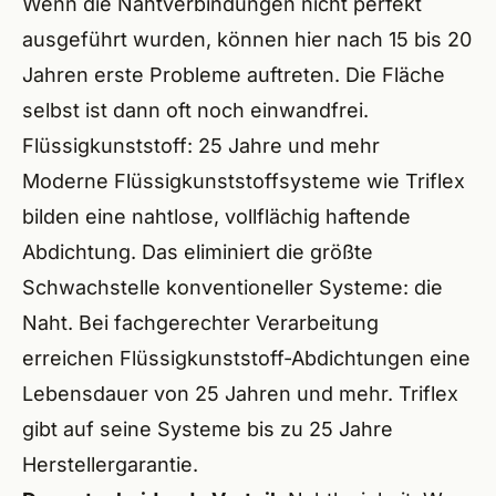
Wenn die Nahtverbindungen nicht perfekt
Höchs
ausgeführt wurden, können hier nach 15 bis 20
Jahren erste Probleme auftreten. Die Fläche
Neuma
selbst ist dann oft noch einwandfrei.
Aller
Flüssigkunststoff: 25 Jahre und mehr
Moderne Flüssigkunststoffsysteme wie
Triflex
Hilpol
bilden eine nahtlose, vollflächig haftende
Geor
Abdichtung. Das eliminiert die größte
Schwachstelle konventioneller Systeme: die
Aben
Naht. Bei fachgerechter Verarbeitung
Wind
erreichen Flüssigkunststoff-Abdichtungen eine
Lebensdauer von 25 Jahren und mehr. Triflex
Post
gibt auf seine Systeme bis zu 25 Jahre
Schna
Herstellergarantie.
Spalt