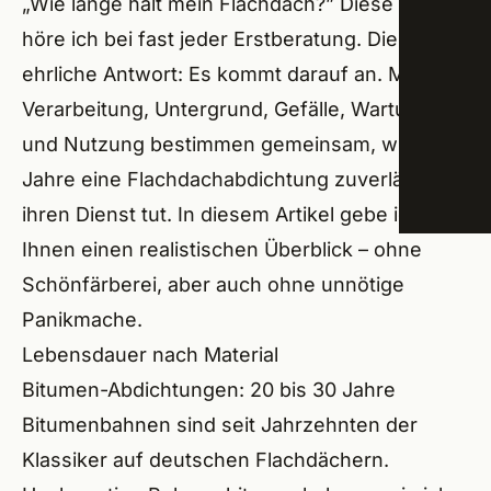
„Wie lange hält mein Flachdach?” Diese Frage
höre ich bei fast jeder Erstberatung. Die
Trock
Schw
ehrliche Antwort: Es kommt darauf an. Material,
Energ
Amme
Verarbeitung, Untergrund, Gefälle, Wartung
ÜBER
und Nutzung bestimmen gemeinsam, wie viele
Roßta
Jahre eine Flachdachabdichtung zuverlässig
Lang
ihren Dienst tut. In diesem Artikel gebe ich
Ihnen einen realistischen Überblick – ohne
Veits
Schönfärberei, aber auch ohne unnötige
Groß
Panikmache.
Seuk
Lebensdauer nach Material
Bitumen-Abdichtungen: 20 bis 30 Jahre
Herz
Bitumenbahnen sind seit Jahrzehnten der
Erlan
Klassiker auf deutschen Flachdächern.