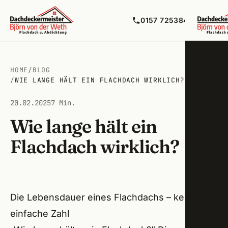
0157 72538492
HOME
/
BLOG
/
WIE LANGE HÄLT EIN FLACHDACH WIRKLICH?
Flac
20.02.2025
7 Min.
Balko
Zirnd
Wie lange hält ein
Flüss
Ober
Flachdach wirklich?
Bitum
Fürth
Maue
Cado
Die Lebensdauer eines Flachdachs – keine
Terra
Nürn
einfache Zahl
Lecko
Stein