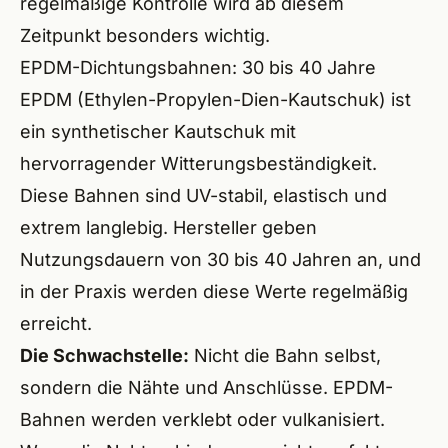
regelmäßige Kontrolle wird ab diesem
Heils
Zeitpunkt besonders wichtig.
EPDM-Dichtungsbahnen: 30 bis 40 Jahre
Wilh
EPDM (Ethylen-Propylen-Dien-Kautschuk) ist
Baier
ein synthetischer Kautschuk mit
Hero
hervorragender Witterungsbeständigkeit.
Diese Bahnen sind UV-stabil, elastisch und
Ecken
extrem langlebig. Hersteller geben
Schwa
Nutzungsdauern von 30 bis 40 Jahren an, und
in der Praxis werden diese Werte regelmäßig
Neun
erreicht.
Leinb
Die Schwachstelle:
Nicht die Bahn selbst,
sondern die Nähte und Anschlüsse. EPDM-
Hers
Bahnen werden verklebt oder vulkanisiert.
Forc