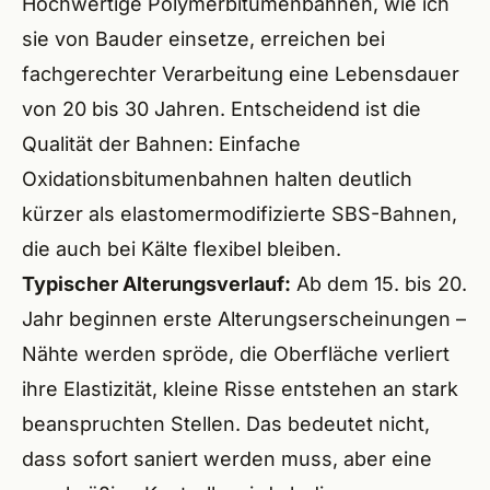
Hochwertige Polymerbitumenbahnen, wie ich
Wend
sie von Bauder einsetze, erreichen bei
Röthe
fachgerechter Verarbeitung eine Lebensdauer
von 20 bis 30 Jahren. Entscheidend ist die
Lauf 
Qualität der Bahnen: Einfache
Altdo
Oxidationsbitumenbahnen halten deutlich
Burg
kürzer als elastomermodifizierte SBS-Bahnen,
die auch bei Kälte flexibel bleiben.
Feuc
Typischer Alterungsverlauf:
Ab dem 15. bis 20.
Schw
Jahr beginnen erste Alterungserscheinungen –
Nähte werden spröde, die Oberfläche verliert
Roth
ihre Elastizität, kleine Risse entstehen an stark
Redn
beanspruchten Stellen. Das bedeutet nicht,
dass sofort saniert werden muss, aber eine
Schw