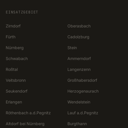
EINSATZGEBIET
Zirndorf
Oberasbach
Fürth
Cadolzburg
Nürnberg
Stein
Schwabach
Ammerndorf
Roßtal
Langenzenn
Veitsbronn
Großhabersdorf
Seukendorf
Herzogenaurach
Erlangen
Wendelstein
Röthenbach a.d.Pegnitz
Lauf a.d.Pegnitz
Altdorf bei Nürnberg
Burgthann