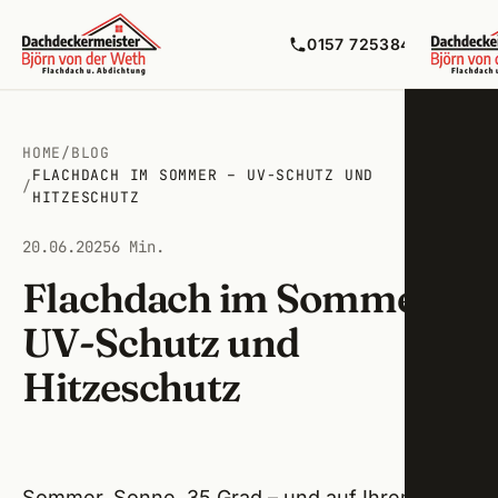
0157 72538492
HOME
/
BLOG
FLACHDACH IM SOMMER – UV-SCHUTZ UND
Flac
/
HITZESCHUTZ
Balko
Zirnd
20.06.2025
6 Min.
Flüss
Flachdach im Sommer –
Ober
UV-Schutz und
Bitum
Fürth
Hitzeschutz
Maue
Cado
Terra
Nürn
Lecko
Stein
Sommer, Sonne, 35 Grad – und auf Ihrem