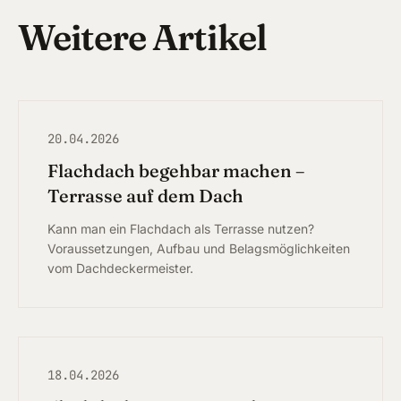
Weitere Artikel
Höchs
Neuma
Aller
20.04.2026
Hilpol
Flachdach begehbar machen –
Terrasse auf dem Dach
Geor
Kann man ein Flachdach als Terrasse nutzen?
Aben
Voraussetzungen, Aufbau und Belagsmöglichkeiten
vom Dachdeckermeister.
Wind
Post
Schna
18.04.2026
Spalt