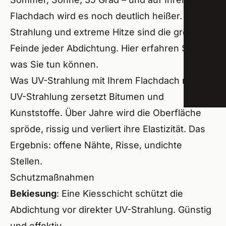
Flachdach wird es noch deutlich heißer. UV-
Trock
Schw
Strahlung und extreme Hitze sind die größten
Energ
Amme
Feinde jeder Abdichtung. Hier erfahren Sie,
was Sie tun können.
ÜBER
Roßta
Was UV-Strahlung mit Ihrem Flachdach macht
Lang
UV-Strahlung zersetzt Bitumen und
Kunststoffe. Über Jahre wird die Oberfläche
Veits
spröde, rissig und verliert ihre Elastizität. Das
Groß
Ergebnis: offene Nähte, Risse, undichte
Stellen.
Seuk
Schutzmaßnahmen
Herz
Bekiesung
: Eine Kiesschicht schützt die
Erlan
Abdichtung vor direkter UV-Strahlung. Günstig
und effektiv.