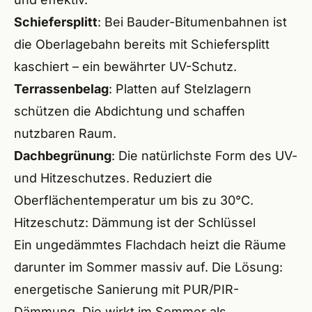
Wend
Schiefersplitt
: Bei
Bauder-Bitumenbahnen
ist
Röthe
die Oberlagebahn bereits mit Schiefersplitt
kaschiert – ein bewährter UV-Schutz.
Lauf 
Terrassenbelag
: Platten auf Stelzlagern
Altdo
schützen die Abdichtung und schaffen
nutzbaren Raum.
Burg
Dachbegrünung
: Die natürlichste Form des UV-
Feuc
und Hitzeschutzes. Reduziert die
Schw
Oberflächentemperatur um bis zu 30°C.
Hitzeschutz: Dämmung ist der Schlüssel
Roth
Ein ungedämmtes Flachdach heizt die Räume
Redn
darunter im Sommer massiv auf. Die Lösung:
energetische Sanierung
mit PUR/PIR-
Schw
Dämmung. Die wirkt im Sommer als