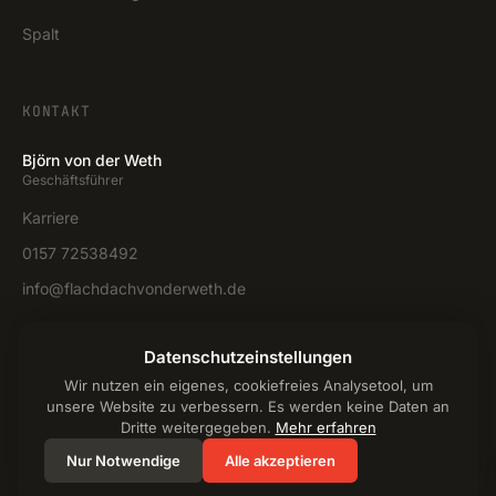
Spalt
KONTAKT
Björn von der Weth
Geschäftsführer
Karriere
0157 72538492
info@flachdachvonderweth.de
Anfrage stellen →
Datenschutzeinstellungen
Wir nutzen ein eigenes, cookiefreies Analysetool, um
unsere Website zu verbessern. Es werden keine Daten an
Dritte weitergegeben.
Mehr erfahren
Nur Notwendige
© 2025 Flachdach von der Weth
Alle akzeptieren
Impressum
Datenschutz