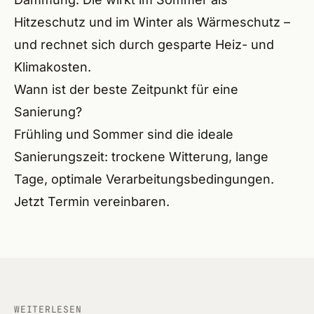
Heils
Hitzeschutz und im Winter als Wärmeschutz –
und rechnet sich durch gesparte Heiz- und
Wilh
Klimakosten.
Baier
Wann ist der beste Zeitpunkt für eine
Sanierung?
Hero
Frühling und Sommer sind die ideale
Ecken
Sanierungszeit: trockene Witterung, lange
Schwa
Tage, optimale Verarbeitungsbedingungen.
Jetzt Termin vereinbaren
.
Neun
Leinb
Hers
Forc
WEITERLESEN