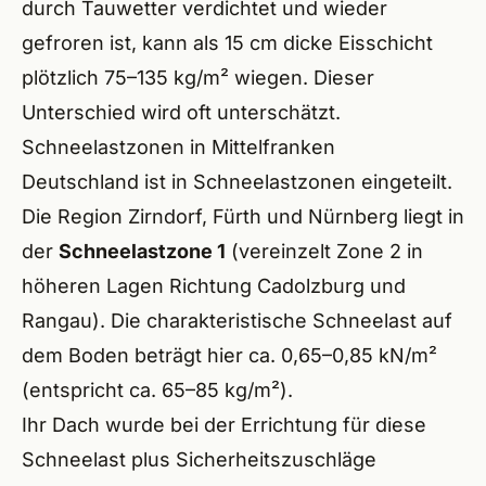
durch Tauwetter verdichtet und wieder
Heils
gefroren ist, kann als 15 cm dicke Eisschicht
Wilh
plötzlich 75–135 kg/m² wiegen. Dieser
Unterschied wird oft unterschätzt.
Baier
Schneelastzonen in Mittelfranken
Hero
Deutschland ist in Schneelastzonen eingeteilt.
Die Region Zirndorf, Fürth und Nürnberg liegt in
Ecken
der
Schneelastzone 1
(vereinzelt Zone 2 in
Schwa
höheren Lagen Richtung Cadolzburg und
Rangau). Die charakteristische Schneelast auf
Neun
dem Boden beträgt hier ca. 0,65–0,85 kN/m²
Leinb
(entspricht ca. 65–85 kg/m²).
Hers
Ihr Dach wurde bei der Errichtung für diese
Schneelast plus Sicherheitszuschläge
Forc