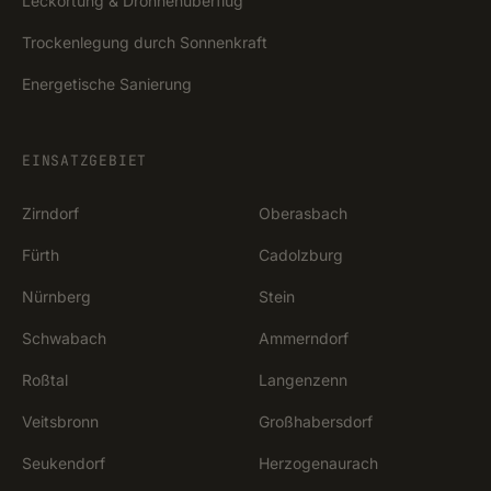
Leckortung & Drohnenüberflug
Trockenlegung durch Sonnenkraft
Energetische Sanierung
EINSATZGEBIET
Zirndorf
Oberasbach
Fürth
Cadolzburg
Nürnberg
Stein
Schwabach
Ammerndorf
Roßtal
Langenzenn
Veitsbronn
Großhabersdorf
Seukendorf
Herzogenaurach