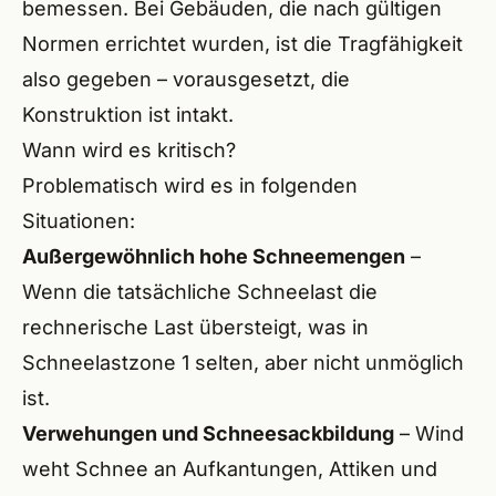
bemessen. Bei Gebäuden, die nach gültigen
Höchs
Normen errichtet wurden, ist die Tragfähigkeit
also gegeben – vorausgesetzt, die
Neuma
Konstruktion ist intakt.
Aller
Wann wird es kritisch?
Problematisch wird es in folgenden
Hilpol
Situationen:
Geor
Außergewöhnlich hohe Schneemengen
–
Wenn die tatsächliche Schneelast die
Aben
rechnerische Last übersteigt, was in
Wind
Schneelastzone 1 selten, aber nicht unmöglich
Post
ist.
Verwehungen und Schneesackbildung
– Wind
Schna
weht Schnee an Aufkantungen, Attiken und
Spalt