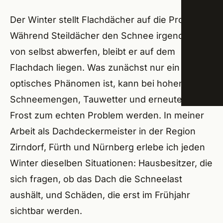
Trock
Der Winter stellt Flachdächer auf die Probe
Schw
Während Steildächer den Schnee irgendwann
Energ
Amme
von selbst abwerfen, bleibt er auf dem
ÜBER
Flachdach liegen. Was zunächst nur ein
Roßta
optisches Phänomen ist, kann bei hohen
Lang
Schneemengen, Tauwetter und erneutem
Veits
Frost zum echten Problem werden. In meiner
Arbeit als Dachdeckermeister in der Region
Groß
Zirndorf, Fürth und Nürnberg erlebe ich jeden
Seuk
Winter dieselben Situationen: Hausbesitzer, die
sich fragen, ob das Dach die Schneelast
Herz
aushält, und Schäden, die erst im Frühjahr
Erlan
sichtbar werden.