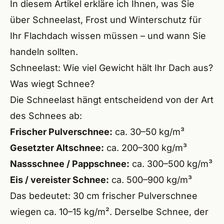
In diesem Artikel erkläre ich Ihnen, was Sie
Wend
über Schneelast, Frost und Winterschutz für
Röthe
Ihr Flachdach wissen müssen – und wann Sie
Lauf 
handeln sollten.
Schneelast: Wie viel Gewicht hält Ihr Dach aus?
Altdo
Was wiegt Schnee?
Burg
Die Schneelast hängt entscheidend von der Art
des Schnees ab:
Feuc
Frischer Pulverschnee:
ca. 30–50 kg/m³
Schw
Gesetzter Altschnee:
ca. 200–300 kg/m³
Nassschnee / Pappschnee:
ca. 300–500 kg/m³
Roth
Eis / vereister Schnee:
ca. 500–900 kg/m³
Redn
Das bedeutet: 30 cm frischer Pulverschnee
wiegen ca. 10–15 kg/m². Derselbe Schnee, der
Schw