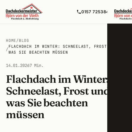
0157 72538492
HOME
/
BLOG
FLACHDACH IM WINTER: SCHNEELAST, FROST UND
Flac
/
WAS SIE BEACHTEN MÜSSEN
Balko
Zirnd
14.01.2026
7 Min.
Flüss
Flachdach im Winter:
Ober
Schneelast, Frost und
Bitum
Fürth
was Sie beachten
Maue
Cado
müssen
Terra
Nürn
Lecko
Stein