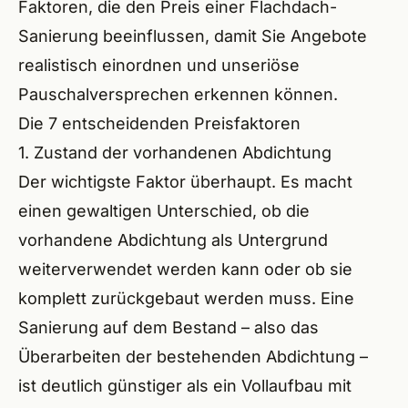
Faktoren, die den Preis einer Flachdach-
Wend
Sanierung beeinflussen, damit Sie Angebote
Röthe
realistisch einordnen und unseriöse
Lauf 
Pauschalversprechen erkennen können.
Die 7 entscheidenden Preisfaktoren
Altdo
1. Zustand der vorhandenen Abdichtung
Burg
Der wichtigste Faktor überhaupt. Es macht
einen gewaltigen Unterschied, ob die
Feuc
vorhandene Abdichtung als Untergrund
Schw
weiterverwendet werden kann oder ob sie
komplett zurückgebaut werden muss. Eine
Roth
Sanierung auf dem Bestand – also das
Redn
Überarbeiten der bestehenden Abdichtung –
ist deutlich günstiger als ein Vollaufbau mit
Schw