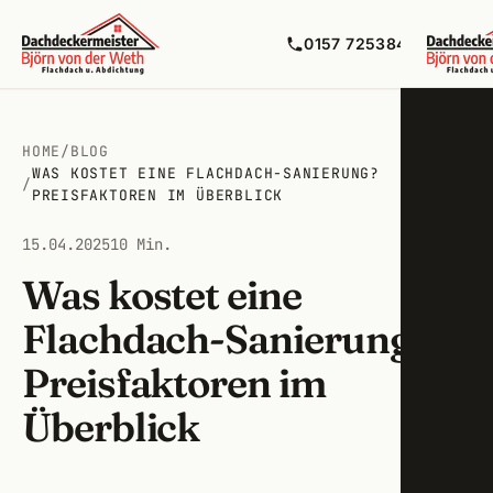
0157 72538492
HOME
/
BLOG
WAS KOSTET EINE FLACHDACH-SANIERUNG?
Flac
/
PREISFAKTOREN IM ÜBERBLICK
Balko
Zirnd
15.04.2025
10 Min.
Flüss
Was kostet eine
Ober
Flachdach-Sanierung?
Bitum
Fürth
Preisfaktoren im
Maue
Cado
Überblick
Terra
Nürn
Lecko
Stein