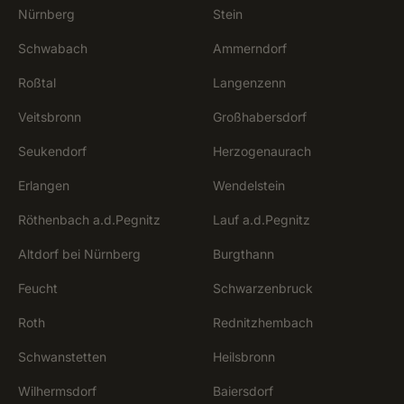
Nürnberg
Stein
Schwabach
Ammerndorf
Roßtal
Langenzenn
Veitsbronn
Großhabersdorf
Seukendorf
Herzogenaurach
Erlangen
Wendelstein
Röthenbach a.d.Pegnitz
Lauf a.d.Pegnitz
Altdorf bei Nürnberg
Burgthann
Feucht
Schwarzenbruck
Roth
Rednitzhembach
Schwanstetten
Heilsbronn
Wilhermsdorf
Baiersdorf