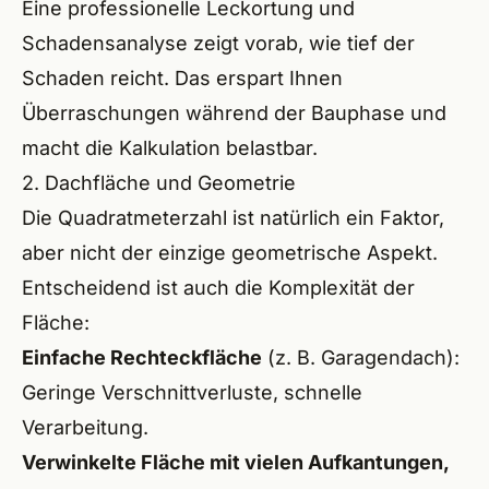
Eine professionelle
Leckortung und
Höchs
Schadensanalyse
zeigt vorab, wie tief der
Schaden reicht. Das erspart Ihnen
Neuma
Überraschungen während der Bauphase und
Aller
macht die Kalkulation belastbar.
2. Dachfläche und Geometrie
Hilpol
Die Quadratmeterzahl ist natürlich ein Faktor,
Geor
aber nicht der einzige geometrische Aspekt.
Entscheidend ist auch die Komplexität der
Aben
Fläche:
Wind
Einfache Rechteckfläche
(z. B. Garagendach):
Post
Geringe Verschnittverluste, schnelle
Verarbeitung.
Schna
Verwinkelte Fläche mit vielen Aufkantungen,
Spalt