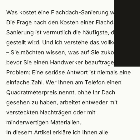
Trock
Was kostet eine Flachdach-Sanierung wirklich?
Schw
Die Frage nach den Kosten einer Flachdach-
Energ
Amme
Sanierung ist vermutlich die häufigste, die mir
ÜBER
gestellt wird. Und ich verstehe das vollkommen
Roßta
– Sie möchten wissen, was auf Sie zukommt,
Lang
bevor Sie einen Handwerker beauftragen. Das
Veits
Problem: Eine seriöse Antwort ist niemals eine
einfache Zahl. Wer Ihnen am Telefon einen
Groß
Quadratmeterpreis nennt, ohne Ihr Dach
Seuk
gesehen zu haben, arbeitet entweder mit
versteckten Nachträgen oder mit
Herz
minderwertigen Materialien.
Erlan
In diesem Artikel erkläre ich Ihnen alle