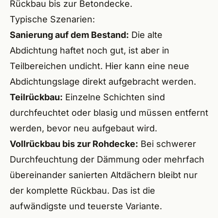
Rückbau bis zur Betondecke.
Heils
Typische Szenarien:
Wilh
Sanierung auf dem Bestand:
Die alte
Abdichtung haftet noch gut, ist aber in
Baier
Teilbereichen undicht. Hier kann eine neue
Hero
Abdichtungslage direkt aufgebracht werden.
Teilrückbau:
Einzelne Schichten sind
Ecken
durchfeuchtet oder blasig und müssen entfernt
Schwa
werden, bevor neu aufgebaut wird.
Vollrückbau bis zur Rohdecke:
Bei schwerer
Neun
Durchfeuchtung der Dämmung oder mehrfach
Leinb
übereinander sanierten Altdächern bleibt nur
Hers
der komplette Rückbau. Das ist die
aufwändigste und teuerste Variante.
Forc